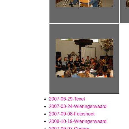
2007-06-29-Texel
2007-03-24-Wieringerwaard
2007-09-08-Fotoshoot
2008-10-19-Wieringerwaard
2007-09-07-Oudorp